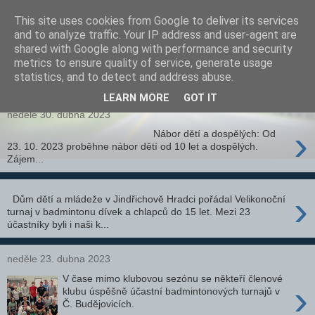
This site uses cookies from Google to deliver its services
and to analyze traffic. Your IP address and user-agent are
shared with Google along with performance and security
metrics to ensure quality of service, generate usage
statistics, and to detect and address abuse.
▼
LEARN MORE
GOT IT
neděle 30. dubna 2023
›
Nábor dětí a dospělých: Od
23. 10. 2023 proběhne nábor dětí od 10 let a dospělých.
Zájem...
›
Dům dětí a mládeže v Jindřichově Hradci pořádal Velikonoční
turnaj v badmintonu dívek a chlapců do 15 let. Mezi 23
účastníky byli i naši k...
neděle 23. dubna 2023
V čase mimo klubovou sezónu se někteří členové
›
klubu úspěšně účastní badmintonových turnajů v
Č. Budějovicích.