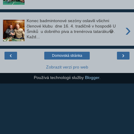
Konec badmintonové sezóny oslavili všichni
›
členové klubu dne 16. 4. tradičně v hospodě U
Šmiků u dobrého piva a trenérova tataráku😂.
Každ...
‹
›
Domovská stránka
Zobrazit verzi pro web
Používá technologii služby
Blogger
.