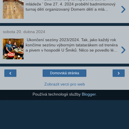
›
mládeže ' Dne 27. 4. 2024 proběhl badmintonový
turnaj dětí organizovaný Domem dětí a mlá...
sobota 20. dubna 2024
Ukončení sezóny 2023/2024. Tak, jako každý rok
›
končíme sezónu výborným tatatarákem od trenéra
a pivem v hospodě U Šmiků. Něco se povedlo lé...
‹
›
Domovská stránka
Zobrazit verzi pro web
Používá technologii služby
Blogger
.