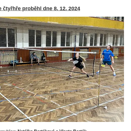
e čtyřhře proběhl dne 8. 12. 2024