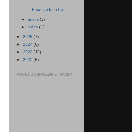
Finálové kolo tře...
►
února
(2)
►
ledna
(1)
►
2025
(7)
►
2024
(8)
►
2023
(13)
►
2022
(6)
POČET ZOBRAZENÍ STRÁNKY