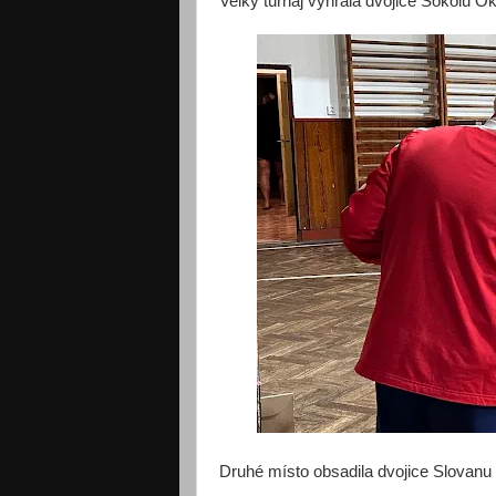
Velký turnaj výhrála dvojice Sokolu O
Druhé místo obsadila dvojice Slovanu