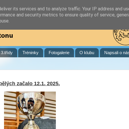
liver its services and to analyze traffic. Your IP address and u
rmance and security metrics to ensure quality of service, gene
buse.
3.třídy
Tréninky
Fotogalerie
O klubu
Napsali o ná
pělých začalo 12.1. 2025.