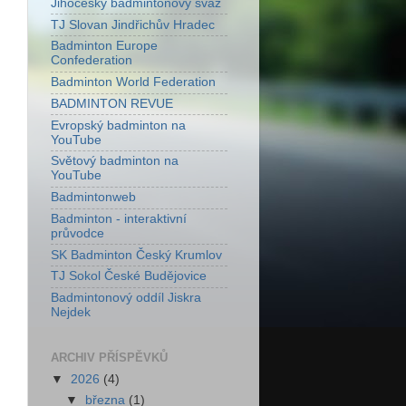
Jihočeský badmintonový svaz
TJ Slovan Jindřichův Hradec
Badminton Europe
Confederation
Badminton World Federation
BADMINTON REVUE
Evropský badminton na
YouTube
Světový badminton na
YouTube
Badmintonweb
Badminton - interaktivní
průvodce
SK Badminton Český Krumlov
TJ Sokol České Budějovice
Badmintonový oddíl Jiskra
Nejdek
ARCHIV PŘÍSPĚVKŮ
▼
2026
(4)
▼
března
(1)