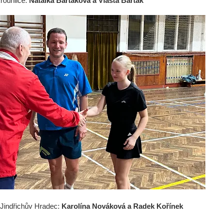
krouhlice:
Natálka Bartáková a Vlasta Barták
 Jindřichův Hradec:
Karolína Nováková a Radek Kořínek