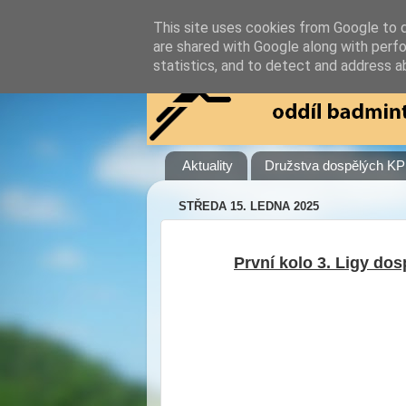
This site uses cookies from Google to de
are shared with Google along with perfo
statistics, and to detect and address a
Aktuality
Družstva dospělých KP 
STŘEDA 15. LEDNA 2025
První kolo 3. Ligy dos