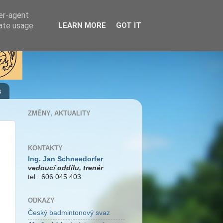
ser-agent
rate usage
LEARN MORE
GOT IT
s
ZMĚNY, AKTUALITY
KONTAKTY
Ing. Jan Schneedorfer
vedoucí oddílu, trenér
tel.: 606 045 403
ODKAZY
Český badmintonový svaz