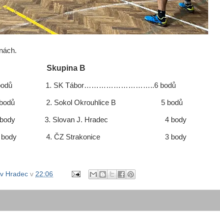
inách.
Skupina B
…..6 bodů 1. SK Tábor………………………..6 bodů
bodů 2. Sokol Okrouhlice B 5 bodů
dy 3. Slovan J. Hradec 4 body
dec 3 body 4. ČZ Strakonice 3 body
ův Hradec
v
22:06