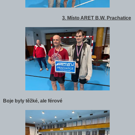
3. Místo ARET B.W. Prachatice
Boje byly těžké, ale férové