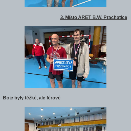
3. Místo ARET B.W. Prachatice
Boje byly těžké, ale férové